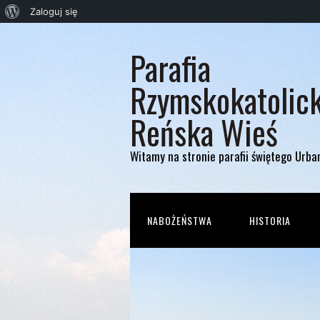
O
Zaloguj się
WordPressie
Parafia
Rzymskokatolic
Reńska Wieś
Witamy na stronie parafii świętego Urba
NABOŻEŃSTWA
HISTORIA