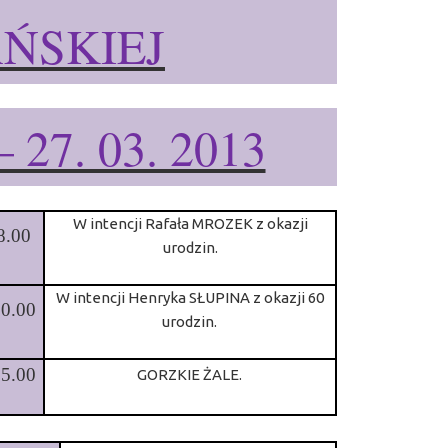
AŃSKIEJ
– 27. 03. 2013
W intencji Rafała MROZEK z okazji
8.00
urodzin.
W intencji Henryka SŁUPINA z okazji 60
10.00
urodzin.
15.00
GORZKIE ŻALE.