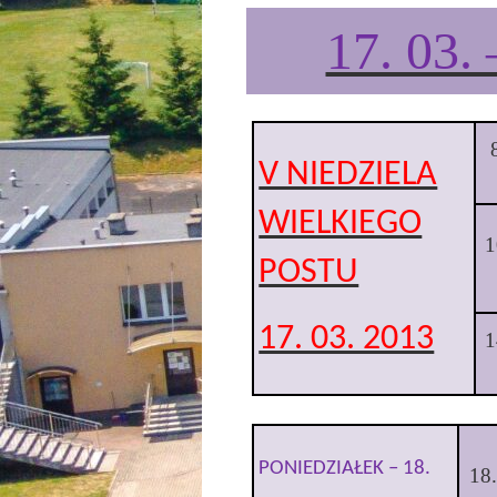
17. 03. 
V NIEDZIELA
WIELKIEGO
1
POSTU
17. 03. 2013
1
PONIEDZIAŁEK
–
18.
18