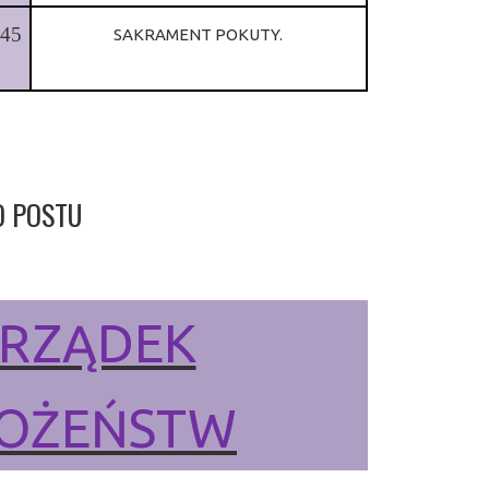
.45
SAKRAMENT POKUTY.
O POSTU
RZĄDEK
OŻEŃSTW