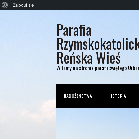
O
Zaloguj się
WordPressie
Parafia
Rzymskokatolic
Reńska Wieś
Witamy na stronie parafii świętego Urba
NABOŻEŃSTWA
HISTORIA