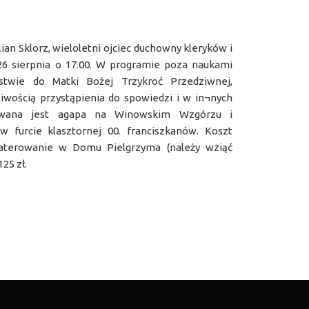
lian Sklorz, wieloletni ojciec duchowny kleryków i
26 sierpnia o 17.00. W programie poza naukami
ństwie do Matki Bożej Trzykroć Przedziwnej,
wością przystąpienia do spowiedzi i w in¬nych
owana jest agapa na Winowskim Wzgórzu i
w furcie klasztornej 00. franciszkanów. Koszt
aterowanie w Domu Pielgrzyma (należy wziąć
25 zł.