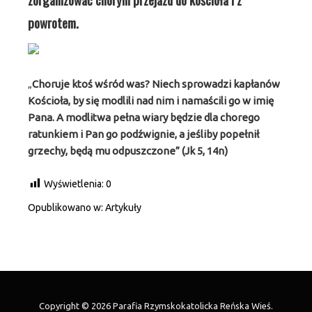
powrotem.
„
Choruje ktoś wśród was? Niech sprowadzi kapłanów
Kościoła, by się modlili nad nim i namaścili go w imię
Pana. A modlitwa pełna wiary będzie dla chorego
ratunkiem i Pan go podźwignie, a jeśliby popełnił
grzechy, będą mu odpuszczone” (Jk 5, 14n)
Wyświetlenia:
0
Opublikowano w:
Artykuły
Copyright © 2026 Parafia Rzymskokatolicka Reńska Wieś.