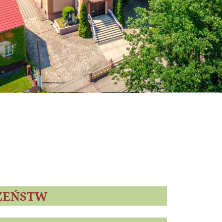
ŻEŃSTW