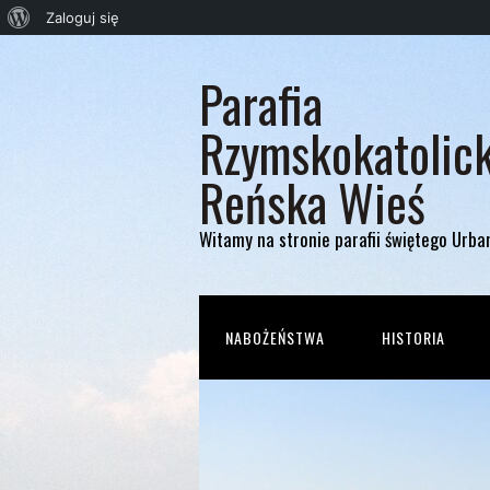
O
Zaloguj się
WordPressie
Parafia
Rzymskokatolic
Reńska Wieś
Witamy na stronie parafii świętego Urba
NABOŻEŃSTWA
HISTORIA