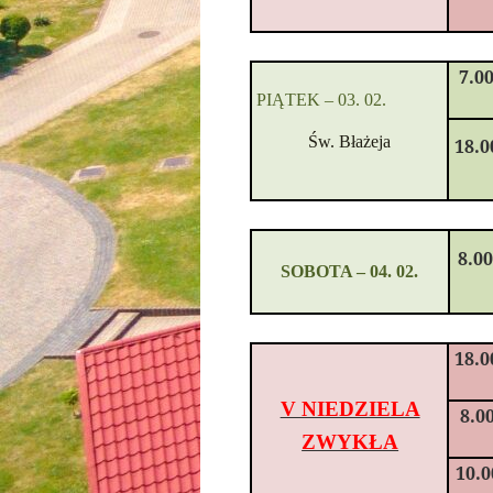
7.0
PIĄTEK –
03
. 02.
Św. Błażeja
18.0
8.0
SOBOTA
–
04. 02.
18.0
V NIEDZIELA
8.0
ZWYKŁA
10.0