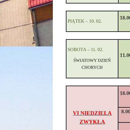
18.0
PIĄTEK
–
10
. 02.
SOBOTA
–
11
. 02.
11.0
ŚWIATOWY DZIEŃ
CHORYCH
18.0
8.0
VI NIEDZIELA
ZWYKŁA