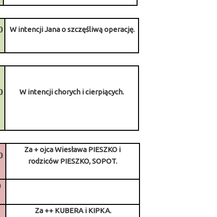
0
W intencji Jana o szczęśliwą operację.
0
W intencji chorych i cierpiących.
Za + ojca Wiesława PIESZKO i
0
rodziców PIESZKO, SOPOT.
0
Za ++ KUBERA i KIPKA.