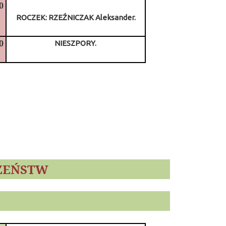
0
ROCZEK: RZEŹNICZAK Aleksander.
0
NIESZPORY.
ŻEŃSTW