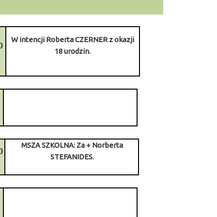
W intencji Roberta CZERNER z okazji
0
18 urodzin.
0
MSZA SZKOLNA: Za + Norberta
0
STEFANIDES.
0