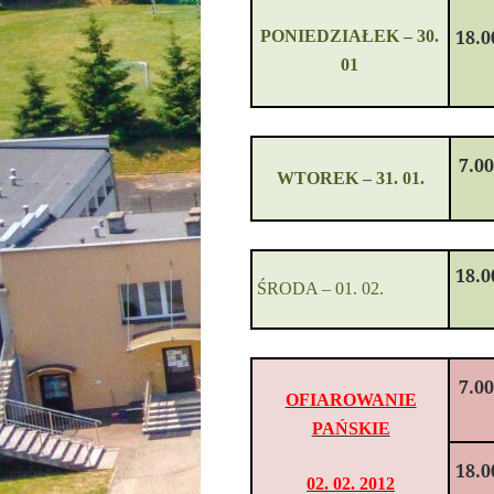
18.0
PONIEDZIAŁ
EK –
30.
01
7.0
WTOREK
–
31. 01.
18.0
Ś
RODA
–
01. 02.
7.0
OFIAROWANIE
PAŃSKIE
18.0
02. 02. 2012