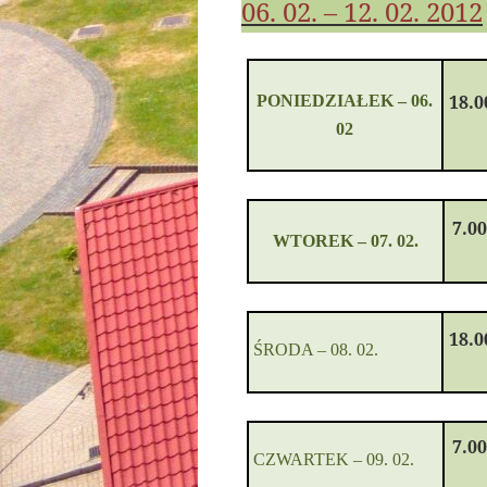
06. 02. – 12. 02. 2012
18.0
PONIEDZIAŁ
EK –
06.
02
7.0
WTOREK
–
07. 02.
18.0
Ś
RODA
–
08
. 02.
7.0
CZWARTEK
–
09. 02.