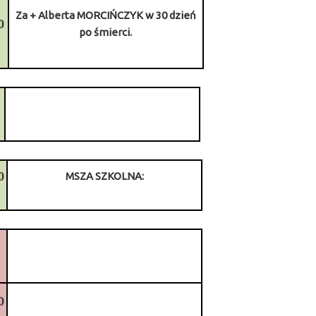
Za + Alberta MORCIŃCZYK w 30 dzień
0
po śmierci.
0
0
MSZA SZKOLNA:
0
0