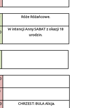
0
Róże Różańcowe.
W intencji Anny SABAT z okazji 18
0
urodzin.
0
0
0
0
CHRZEST: BULA Alicja.