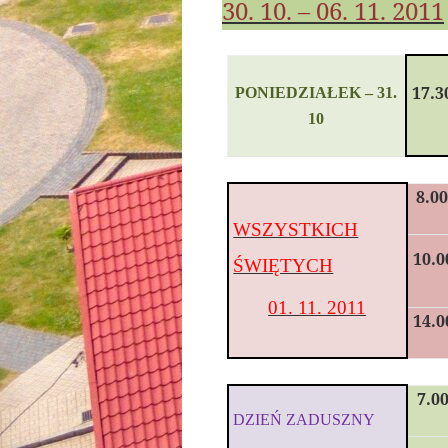
30. 10. – 06. 11. 2011
17.3
PONIEDZIAŁ
EK –
31.
10
8.0
WSZYSTKICH
10.0
ŚWIĘTYCH
01. 11. 2011
14.0
7.0
DZIEŃ ZADUSZNY