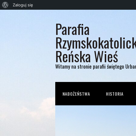
O
Zaloguj się
WordPressie
Parafia
Rzymskokatolic
Reńska Wieś
Witamy na stronie parafii świętego Urba
NABOŻEŃSTWA
HISTORIA