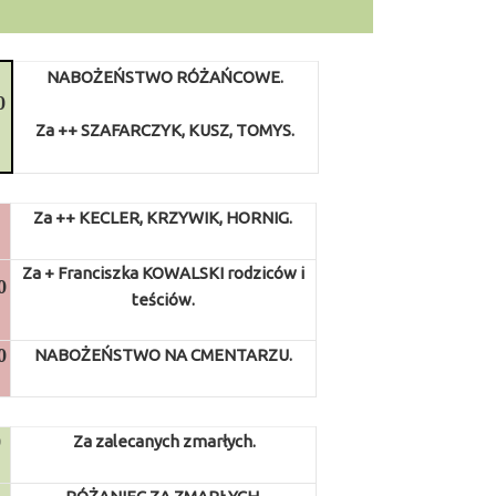
NABOŻEŃSTWO RÓŻAŃCOWE.
0
Za ++ SZAFARCZYK, KUSZ, TOMYS.
0
Za ++ KECLER, KRZYWIK, HORNIG.
Za + Franciszka KOWALSKI rodziców i
0
teściów.
0
NABOŻEŃSTWO NA CMENTARZU.
0
Za zalecanych zmarłych.