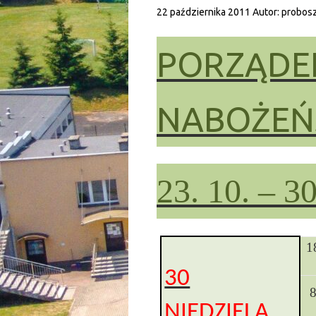
22 października 2011
Autor:
probos
PORZĄDE
NABOŻE
23. 10. – 3
1
30
8
NIEDZIELA