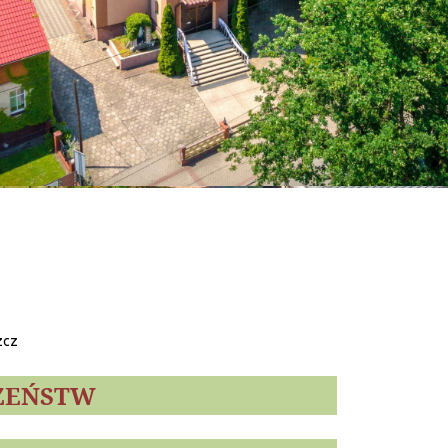
zcz
ŻEŃSTW