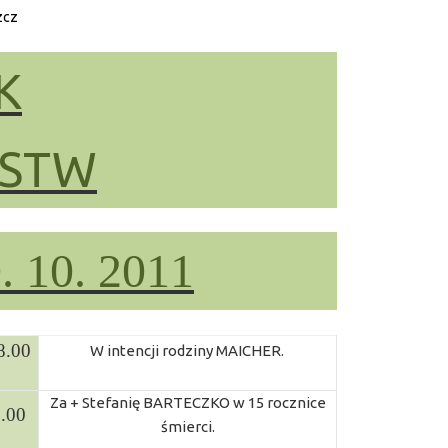
zcz
K
ŃSTW
0. 10. 2011
8.00
W intencji rodziny MAICHER.
Za + Stefanię BARTECZKO w 15 rocznice
.00
śmierci.