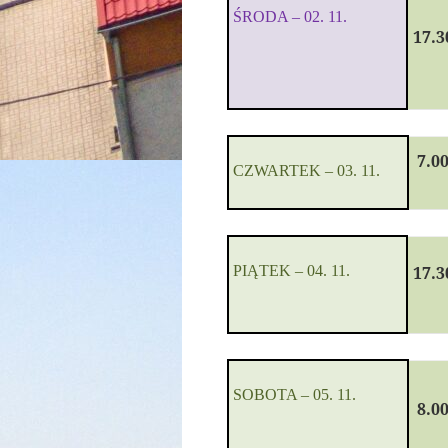
Ś
RODA
–
02
. 11.
17.3
7.0
CZWARTEK
–
03
. 11.
PIĄTEK
–
04
. 11.
17.3
SOBOTA
–
05
. 11.
8.0