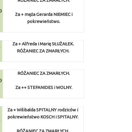
RÓŻANIEC ZA ZMARŁYCH.
0
Za + męża Gerarda NIEMIEC i
pokrewieństwo.
Za + Alfreda i Marię SŁUŻAŁEK.
0
RÓŻANIEC ZA ZMARŁYCH.
RÓŻANIEC ZA ZMARŁYCH.
0
Za ++ STEFANIDES i WOLNY.
Za + Wilibalda SPITALNY rodziców i
pokrewieństwo KOSCH i SPITALNY.
0
RÓŻANIEC ZA ZMARŁYCH.