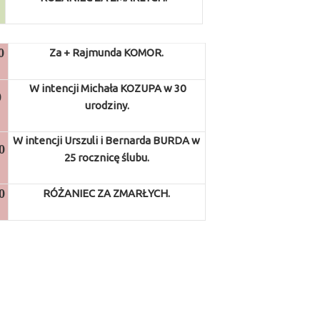
0
Za + Rajmunda KOMOR.
W intencji Michała KOZUPA w 30
0
urodziny.
W intencji Urszuli i Bernarda BURDA w
0
25 rocznicę ślubu.
0
RÓŻANIEC ZA ZMARŁYCH.