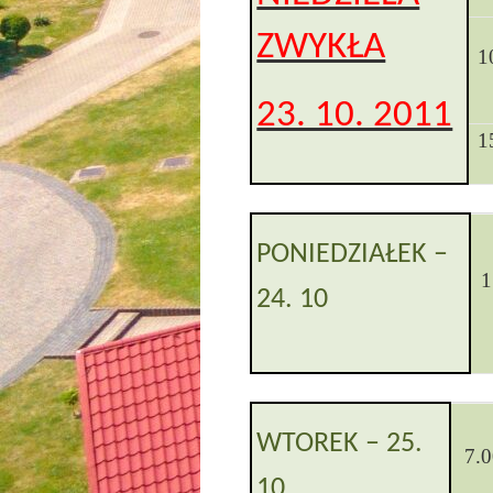
ZWYKŁA
1
23. 10. 2011
1
PONIEDZIAŁEK
–
1
24. 10
WTOREK
–
25.
7.
10