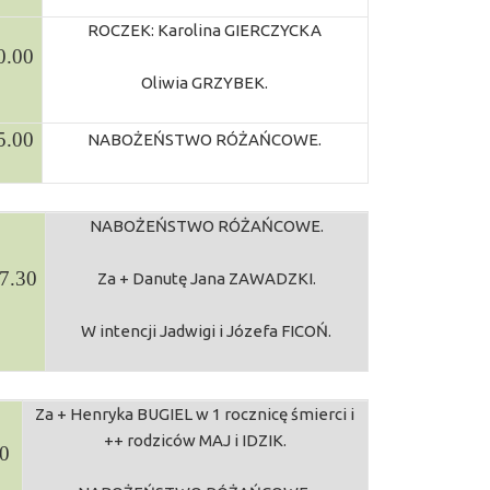
ROCZEK: Karolina GIERCZYCKA
0.00
Oliwia GRZYBEK.
5.00
NABOŻEŃSTWO RÓŻAŃCOWE.
NABOŻEŃSTWO RÓŻAŃCOWE.
7.30
Za + Danutę Jana ZAWADZKI.
W intencji Jadwigi i Józefa FICOŃ.
Za + Henryka BUGIEL w 1 rocznicę śmierci i
++ rodziców MAJ i IDZIK.
00