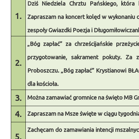
Dziś Niedziela Chrztu Pańskiego, która
1.
Zapraszam na koncert kolęd w wykonaniu ch
zespoły Gwiazdki Poezja i Długomiłowiczanki
„Bóg zapłać” za chrześcijańskie przeżyc
przygotowanie, sakrament pokuty. Za 
2.
Proboszczu. „Bóg zapłać” Krystianowi BŁA
dla kościoła.
3.
Można zamawiać gromnice na święto MB Gr
4.
Zapraszam na Msze święte w ciągu tygodni
Zachęcam do zamawiania intencji mszalnyc
5.