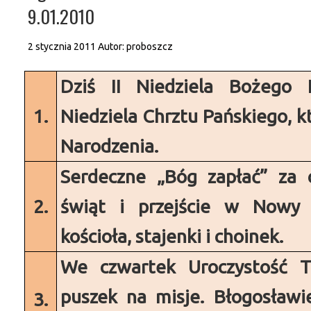
9.01.2010
2 stycznia 2011
Autor:
proboszcz
Dziś
II Niedziela Bożego N
1.
Niedziela Chrztu Pańskiego, 
Narodzenia.
Serdeczne „Bóg zapłać” za c
2.
świąt i przejście w Nowy 
kościoła, stajenki i choinek.
We czwartek Uroczystość Tr
puszek na misje. Błogosławi
3.