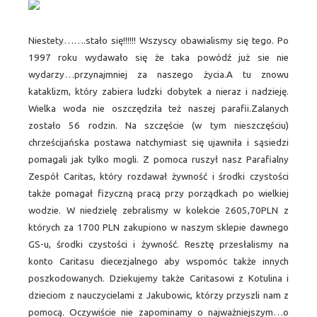
Niestety…….stało się!!!!!! Wszyscy obawialismy się tego. Po
1997 roku wydawało się że taka powódź już sie nie
wydarzy…przynajmniej za naszego życia.A tu znowu
kataklizm, który zabiera ludzki dobytek a nieraz i nadzieję.
Wielka woda nie oszczędziła też naszej parafii.Zalanych
zostało 56 rodzin. Na szczęście (w tym nieszczęściu)
chrześcijańska postawa natchymiast się ujawniła i sąsiedzi
pomagali jak tylko mogli. Z pomoca ruszył nasz Parafialny
Zespół Caritas, który rozdawał żywność i środki czystości
także pomagał fizyczną pracą przy porządkach po wielkiej
wodzie.
W niedzielę zebralismy w kolekcie 2605,70PLN z
których za 1700 PLN zakupiono w naszym sklepie dawnego
GS-u, środki czystości i żywność. Resztę przesłalismy na
konto Caritasu diecezjalnego aby wspomóc także innych
poszkodowanych. Dziekujemy także Caritasowi z Kotulina i
dzieciom z nauczycielami z Jakubowic, którzy przyszli nam z
pomocą. Oczywiście nie zapominamy o najważniejszym…o