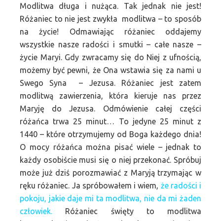
Modlitwa długa i nużąca. Tak jednak nie jest!
Różaniec to nie jest zwykła modlitwa – to sposób
na życie!
Odmawiając różaniec oddajemy
wszystkie nasze radości i smutki – całe nasze –
życie Maryi. Gdy zwracamy się do Niej z ufnością,
możemy być pewni, że Ona wstawia się za nami u
Swego Syna – Jezusa. Różaniec jest zatem
modlitwą zawierzenia, która kieruje nas przez
Maryję do Jezusa. Odmówienie całej części
różańca trwa 25 minut… To jedyne 25 minut z
1440 – które otrzymujemy od Boga każdego dnia!
O mocy różańca można pisać wiele – jednak to
każdy osobiście musi się o niej przekonać. Spróbuj
może już dziś porozmawiać z Maryją trzymając w
ręku różaniec. Ja spróbowałem i wiem,
że radości i
pokoju, jakie daje mi ta modlitwa, nie da mi żaden
człowiek.
Różaniec święty to modlitwa