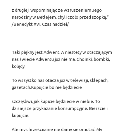
z drugiej, wspominając ze wzruszeniem Jego
narodziny w Betlejem, chyli czoło przed szopką.”
/Benedykt XVI, Czas nadziei/
Taki piękny jest Adwent. A niestety w otaczającym
nas świecie Adwentu już nie ma. Choinki, bombki,
kolędy.
To wszystko nas otacza już w telewizji, sklepach,
gazetach.Kupujcie bo nie będziecie
szczęśliwi, jak kupicie będziecie w niebie. To
dzisiejsze przykazanie konsumpcyjne. Bierzcie i
kupujcie.
Ale my chrześcijanie nie damy się omotać. My