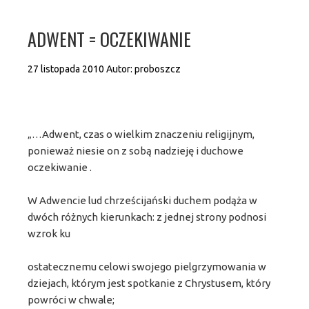
ADWENT = OCZEKIWANIE
27 listopada 2010
Autor:
proboszcz
„…Adwent, czas o wielkim znaczeniu religijnym,
ponieważ niesie on z sobą nadzieję i duchowe
oczekiwanie .
W Adwencie lud chrześcijański duchem podąża w
dwóch różnych kierunkach: z jednej strony podnosi
wzrok ku
ostatecznemu celowi swojego pielgrzymowania w
dziejach, którym jest spotkanie z Chrystusem, który
powróci w chwale;