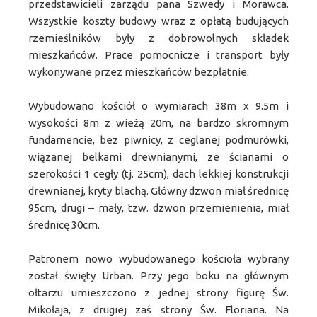
przedstawicieli zarządu pana Szwedy i Morawca.
Wszystkie koszty budowy wraz z opłatą budujących
rzemieślników były z dobrowolnych składek
mieszkańców. Prace pomocnicze i transport były
wykonywane przez mieszkańców bezpłatnie.
Wybudowano kościół o wymiarach 38m x 9.5m i
wysokości 8m z wieżą 20m, na bardzo skromnym
fundamencie, bez piwnicy, z ceglanej podmurówki,
wiązanej belkami drewnianymi, ze ścianami o
szerokości 1 cegły (tj. 25cm), dach lekkiej konstrukcji
drewnianej, kryty blachą. Główny dzwon miał średnicę
95cm, drugi – mały, tzw. dzwon przemienienia, miał
średnicę 30cm.
Patronem nowo wybudowanego kościoła wybrany
został święty Urban. Przy jego boku na głównym
ołtarzu umieszczono z jednej strony figurę Św.
Mikołaja, z drugiej zaś strony Św. Floriana. Na