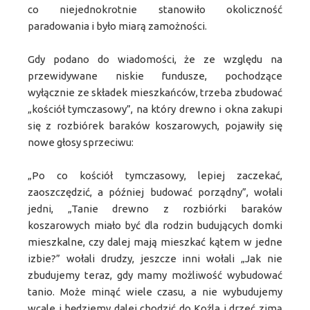
co niejednokrotnie stanowiło okoliczność
paradowania i było miarą zamożności.
Gdy podano do wiadomości, że ze względu na
przewidywane niskie fundusze, pochodzące
wyłącznie ze składek mieszkańców, trzeba zbudować
„kościół tymczasowy”, na który drewno i okna zakupi
się z rozbiórek baraków koszarowych, pojawiły się
nowe głosy sprzeciwu:
„Po co kościół tymczasowy, lepiej zaczekać,
zaoszczędzić, a później budować porządny”, wołali
jedni, „Tanie drewno z rozbiórki baraków
koszarowych miało być dla rodzin budujących domki
mieszkalne, czy dalej mają mieszkać kątem w jedne
izbie?” wołali drudzy, jeszcze inni wołali „Jak nie
zbudujemy teraz, gdy mamy możliwość wybudować
tanio. Może minąć wiele czasu, a nie wybudujemy
wcale i będziemy dalej chodzić do Koźla i drzeć zimą