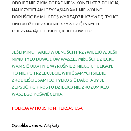
OBOJĘTNIE Z KIM POPADNIE W KONFLIKT Z POLICJĄ
NAUCZYCIELAMI CZY SĄSIADAMI. NIE WOLNO
DOPUŚCIĆ BY MU KTOŚ WYRZĄDZIŁ KZYWDĘ. TYLKO
ONO MOŻE BEZKARNIE KZYWDZIĆ INNYCH,
POCZYNAJĄC OD BABCI, KOLEGOW, ITP.
JEŚLI MIMO TAKIEJ WOLNOŚCI I PRZYWILEJÓW, JEŚII
MIMO TYLU DOWODÓW WASZEJ MIŁOŚCI, DZIECKO
WAM SIĘ UDA I NIE WYROŚNIE Z NIEGO CHULIGAN,
TO NIE POTRZEBUJECIE WINIĆ SAMYCH SIEBIE.
ZROBILIŚCIE SAMI CO TYLKO SIĘ DAŁO, ABY JE
ZEPSUĆ. PO PROSTU DZIECKO NIE ZROZUMIAŁO
WASZEGO POŚWIĘCENIA.
POLICJA W HOUSTON, TEKSAS USA
Opublikowano w:
Artykuły