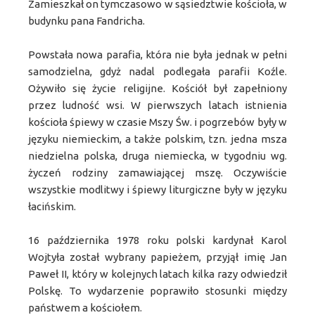
Zamieszkał on tymczasowo w sąsiedztwie kościoła, w
budynku pana Fandricha.
Powstała nowa parafia, która nie była jednak w pełni
samodzielna, gdyż nadal podlegała parafii Koźle.
Ożywiło się życie religijne. Kościół był zapełniony
przez ludność wsi. W pierwszych latach istnienia
kościoła śpiewy w czasie Mszy Św. i pogrzebów były w
języku niemieckim, a także polskim, tzn. jedna msza
niedzielna polska, druga niemiecka, w tygodniu wg.
życzeń rodziny zamawiającej mszę. Oczywiście
wszystkie modlitwy i śpiewy liturgiczne były w języku
łacińskim.
16 października 1978 roku polski kardynał Karol
Wojtyła został wybrany papieżem, przyjął imię Jan
Paweł II, który w kolejnych latach kilka razy odwiedził
Polskę. To wydarzenie poprawiło stosunki między
państwem a kościołem.