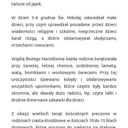
tańsze od jajek.
W dzień 5-6 grudnia Św. Mikołaj odwiedzał małe
dzieci, przy czym sprawdzał posiadane przez dzieci
wiadomości religijne i szkolne, niegrzeczne dzieci
karał rózgą, a dobre obdarowywał słodyczami,
orzechami i owocami.
Wigilię Bożego Narodzenia każda rodzina świętowała
przy świeżej, leśnej choince, ozdobionej lametą,
watą, bombkami i woskowymi świecami. Przy tej
uroczystości śpiewano kolędy i obdarowywano
wszystkich upominkami, które często były bardzo
skromne, ale dawały dużo radości, Np. szyte lalki i
drobne drewniane zabawki dla dzieci.
Z okazji wielkich świąt kościelnych pieczono w
rodzinach ciasta drożdżowe w ilościach 10 do 15 blach
domowych, które noszono do piekarza na drabinie,