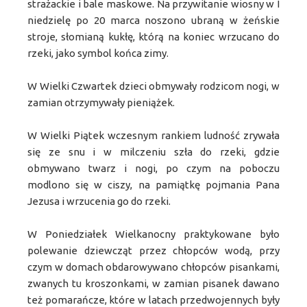
strażackie i bale maskowe. Na przywitanie wiosny w I
niedzielę po 20 marca noszono ubraną w żeńskie
stroje, słomianą kukłę, którą na koniec wrzucano do
rzeki, jako symbol końca zimy.
W Wielki Czwartek dzieci obmywały rodzicom nogi, w
zamian otrzymywały pieniążek.
W Wielki Piątek wczesnym rankiem ludność zrywała
się ze snu i w milczeniu szła do rzeki, gdzie
obmywano twarz i nogi, po czym na poboczu
modlono się w ciszy, na pamiątkę pojmania Pana
Jezusa i wrzucenia go do rzeki.
W Poniedziałek Wielkanocny praktykowane było
polewanie dziewcząt przez chłopców wodą, przy
czym w domach obdarowywano chłopców pisankami,
zwanych tu kroszonkami, w zamian pisanek dawano
też pomarańcze, które w latach przedwojennych były