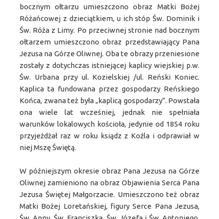
bocznym ołtarzu umieszczono obraz Matki Bożej
Różańcowej z dzieciątkiem, u ich stóp Św. Dominik i
Św. Róża z Limy. Po przeciwnej stronie nad bocznym
ołtarzem umieszczono obraz przedstawiający Pana
Jezusa na Górze Oliwnej. Oba te obrazy przeniesione
zostały z dotychczas istniejącej kaplicy wiejskiej p.w.
Św. Urbana przy ul. Kozielskiej /ul. Reński Koniec.
Kaplica ta fundowana przez gospodarzy Reńskiego
Końca, zwana też była „kaplicą gospodarzy”. Powstała
ona wiele lat wcześniej, jednak nie spełniała
warunków lokalowych kościoła, jedynie od 1854 roku
przyjeżdżał raz w roku ksiądz z Koźla i odprawiał w
niej Mszę Świętą.
W późniejszym okresie obraz Pana Jezusa na Górze
Oliwnej zamieniono na obraz Objawienia Serca Pana
Jezusa Świętej Małgorzacie. Umieszczono też obraz
Matki Bożej Loretańskiej, figury Serce Pana Jezusa,
Św. Anny, Św. Franciszka, Św. Józefa i Św. Antoniego.