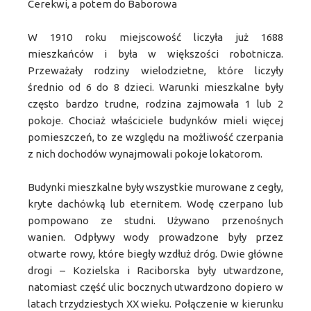
Cerekwi, a potem do Baborowa
W 1910 roku miejscowość liczyła już 1688
mieszkańców i była w większości robotnicza.
Przeważały rodziny wielodzietne, które liczyły
średnio od 6 do 8 dzieci. Warunki mieszkalne były
często bardzo trudne, rodzina zajmowała 1 lub 2
pokoje. Chociaż właściciele budynków mieli więcej
pomieszczeń, to ze względu na możliwość czerpania
z nich dochodów wynajmowali pokoje lokatorom.
Budynki mieszkalne były wszystkie murowane z cegły,
kryte dachówką lub eternitem. Wodę czerpano lub
pompowano ze studni. Używano przenośnych
wanien. Odpływy wody prowadzone były przez
otwarte rowy, które biegły wzdłuż dróg. Dwie główne
drogi – Kozielska i Raciborska były utwardzone,
natomiast część ulic bocznych utwardzono dopiero w
latach trzydziestych XX wieku. Połączenie w kierunku