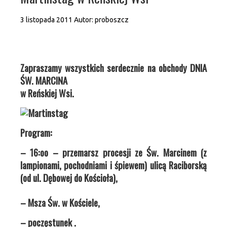
3 listopada 2011
Autor:
proboszcz
Zapraszamy wszystkich serdecznie na obchody DNIA
ŚW. MARCINA
w Reńskiej Wsi.
Program:
– 16:oo – przemarsz procesji
ze Św.
Marcine
m (z
lampionami, pochodniami i śpiewem) ulicą Raciborską
(od ul. Dębowej do Kościoła),
– Msza Św. w Kościele,
– poczęstunek .