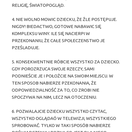
RELIGIĘ, ŚWIATOPOGLĄD.
4. NIE WOLNO MOWIC DZIECKU, ŻE ŹLE POSTĘPUJE.
NIGDY! BIEDACTWO, GOTOWE NABAWIC SIĘ
KOMPLEKSU WINY. ILE SIĘ NACIERPI W
PRZEKONANIU, ŻE CAŁE SPOŁECZENSTWO JE
PZEŚLADUJE.
5. KONSEKWENTNIE RÓBCIE WSZYSTKO ZA DZIECKO.
GDY POROZRZUCA SWOJE RZECZY, SAMI
PODNIEŚCIE JE I POŁOŻCIE NA SWOIM MIEJSCU. W
TEN SPOSOB NABIERZE PZEKONANIA, ŻE
ODPOWIEDZIALNOŚĆ ZA TO, CO ZROBI NIE
SPOCZYWA NA NIM, LECZ NA OTOCZENIU.
6. POZWALAJCIE DZIECKU WSZYSTKO CZYTAC,
WSZYSTKO OGLĄDAÓ W TELEWIZJI, WSZYSTKIEGO
SPROBOWAĆ. TYLKO W TAKI SPOSÓB NABIERZE