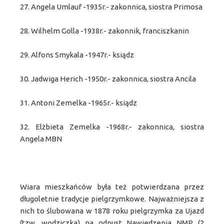
27. Angela Umlauf -1935r.- zakonnica, siostra Primosa
28. Wilhelm Golla -1938r.- zakonnik, franciszkanin
29. Alfons Smykala -1947r.- ksiądz
30. Jadwiga Herich -1950r.- zakonnica, siostra Ancila
31. Antoni Zemelka -1965r.- ksiądz
32. Elżbieta Zemelka -1968r.- zakonnica, siostra
Angela MBN
Wiara mieszkańców była też potwierdzana przez
długoletnie tradycje pielgrzymkowe. Najważniejsza z
nich to ślubowana w 1878 roku pielgrzymka za Ujazd
(tzw. wodziczka) na odpust Nawiedzenia NMP (2