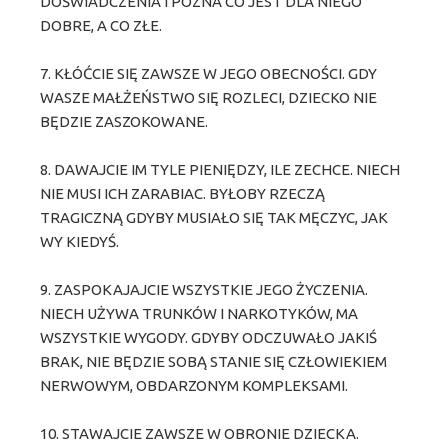
DOŚWIADCZENIA I POZNA CO JEST DLA NIEGO
DOBRE, A CO ZŁE.
7. KŁÓĆCIE SIĘ ZAWSZE W JEGO OBECNOŚCI. GDY
WASZE MAŁŻEŃSTWO SIĘ ROZLECI, DZIECKO NIE
BĘDZIE ZASZOKOWANE.
8. DAWAJCIE IM TYLE PIENIĘDZY, ILE ZECHCE. NIECH
NIE MUSI ICH ZARABIAC. BYŁOBY RZECZĄ
TRAGICZNĄ GDYBY MUSIAŁO SIĘ TAK MĘCZYC, JAK
WY KIEDYŚ.
9. ZASPOKAJAJCIE WSZYSTKIE JEGO ŻYCZENIA.
NIECH UŻYWA TRUNKÓW I NARKOTYKÓW, MA
WSZYSTKIE WYGODY. GDYBY ODCZUWAŁO JAKIŚ
BRAK, NIE BĘDZIE SOBĄ STANIE SIĘ CZŁOWIEKIEM
NERWOWYM, OBDARZONYM KOMPLEKSAMI.
10. STAWAJCIE ZAWSZE W OBRONIE DZIECKA.