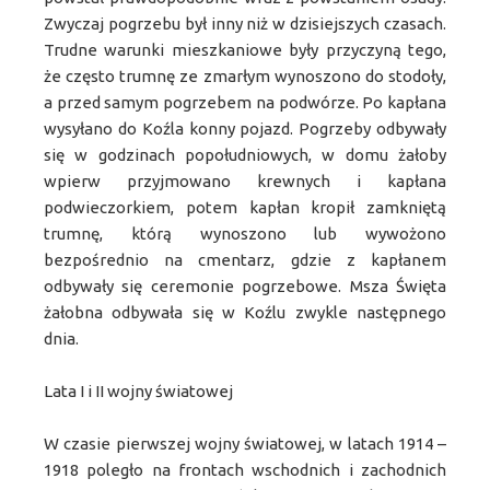
Zwyczaj pogrzebu był inny niż w dzisiejszych czasach.
Trudne warunki mieszkaniowe były przyczyną tego,
że często trumnę ze zmarłym wynoszono do stodoły,
a przed samym pogrzebem na podwórze. Po kapłana
wysyłano do Koźla konny pojazd. Pogrzeby odbywały
się w godzinach popołudniowych, w domu żałoby
wpierw przyjmowano krewnych i kapłana
podwieczorkiem, potem kapłan kropił zamkniętą
trumnę, którą wynoszono lub wywożono
bezpośrednio na cmentarz, gdzie z kapłanem
odbywały się ceremonie pogrzebowe. Msza Święta
żałobna odbywała się w Koźlu zwykle następnego
dnia.
Lata I i II wojny światowej
W czasie pierwszej wojny światowej, w latach 1914 –
1918 poległo na frontach wschodnich i zachodnich