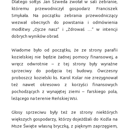
Dlatego sołtys Jan Szweda zwołał w sali zebranie,
któremu przewodniczył gospodarz Franciszek
Smykała. Na początku zebrania przewodniczący
wezwał obecnych do powstania i odmówienia
modlitwy „Ojcze nasz” i „Zdrowaś …” w intencji
dobrych wyników obrad.
Wiadome było od początku, że ze strony parafii
kozielskiej nie będzie żadnej pomocy finansowej, a
wręcz odwrotnie – z tej strony były wyraźne
sprzeciwy do podjęcia tej budowy. Ówczesny
proboszcz kozielski ks. Karol Kolar nie zrezygnował
też nawet okresowo z korzyści finansowych
pochodzących z wynajętej ziemi – farskiego pola,
leżącego na terenie Reńskiej Wsi.
Głosy sprzeciwu były też ze strony niektórych
większych gospodarzy, którzy dojeżdżali do Koźla na
Msze Święte własną bryczką, z pięknym zaprzęgiem,