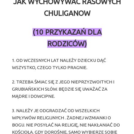
JAK WYCHOWYWAC RASOWYCH
CHULIGANOW
(10 PRZYKAZAŃ DLA
RODZICÓW)
1. OD WCZESNYCH LAT NALEŻY DZIECKU DĄĆ
WSZYSTKO, CZEGO TYLKO PRAGNIE.
2. TRZEBA ŚMIAC SIĘ Z JEGO NIEPRZYZWOITYCH I
GRUBIAŃSKICH SŁÓW. BĘDZIE SIĘ UWAŻAĆ ZA
MĄDRE I DOWCIPNE.
3. NALEŻY JE ODGRADZAĆ OD WSZELKICH
WPŁYWÓW RELIGIJNYCH . ŻADNEJ WZMIANKI O
BOGU. NIE POSYŁAĆ NA RELIGIĘ, NIE NAKŁANIAĆ DO
KOŚCIOŁA. GDY DOROŚNIE, SAMO WYBIERZE SOBIE