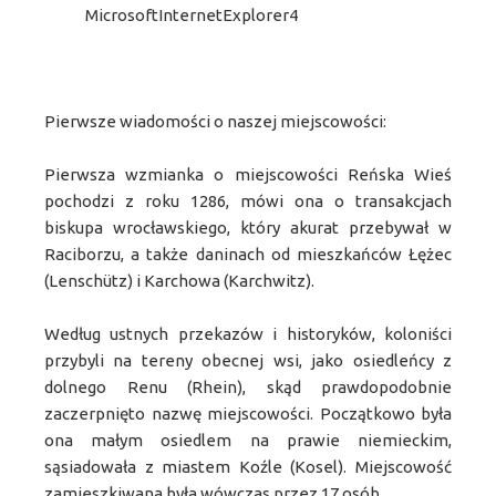
MicrosoftInternetExplorer4
Pierwsze wiadomości o naszej miejscowości:
Pierwsza wzmianka o miejscowości Reńska Wieś
pochodzi z roku 1286, mówi ona o transakcjach
biskupa wrocławskiego, który akurat przebywał w
Raciborzu, a także daninach od mieszkańców Łężec
(Lenschütz) i Karchowa (Karchwitz).
Według ustnych przekazów i historyków, koloniści
przybyli na tereny obecnej wsi, jako osiedleńcy z
dolnego Renu (Rhein), skąd prawdopodobnie
zaczerpnięto nazwę miejscowości. Początkowo była
ona małym osiedlem na prawie niemieckim,
sąsiadowała z miastem Koźle (Kosel). Miejscowość
zamieszkiwana była wówczas przez 17 osób.