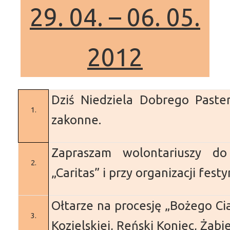
29. 04. – 06. 05.
2012
Dziś Niedziela Dobrego Paster
1.
zakonne.
Zapraszam wolontariuszy d
2.
„Caritas” i przy organizacji fest
Ołtarze na procesję „Bożego Ciał
3.
Kozielskiej, Reński Koniec, Żabie