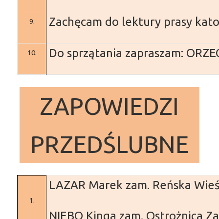
Zachęcam do lektury prasy katol
9.
Do sprzątania zapraszam: OR
10.
ZAPOWIEDZI
PRZEDŚLUBNE
LAZAR Marek
zam. Reńska Wie
1.
NIEBO Kinga
zam. Ostrożnica
Za