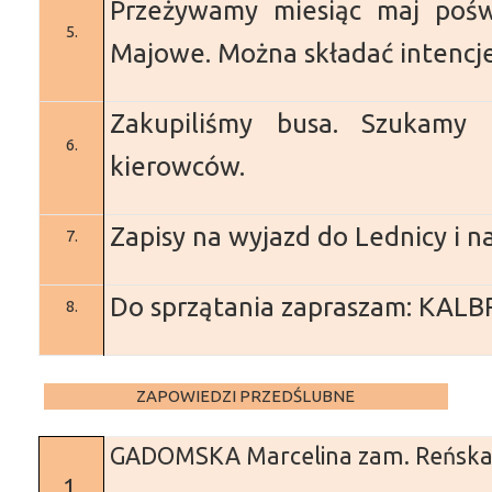
Przeżywamy miesiąc maj poś
5.
Majowe.
Można składać intencj
Zakupiliśmy busa. Szukamy 
6.
kierowców.
Zapisy na wyjazd do Lednicy i n
7.
Do sprzątania zapraszam: KAL
8.
ZAPOWIEDZI PRZEDŚLUBNE
GADOMSKA Marcelina
zam. Reńska
1.