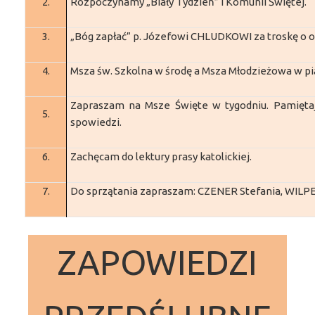
2.
Rozpoczynamy „Biały Tydzień” I Komunii Świętej.
3.
„Bóg zapłać” p. Józefowi CHLUDKOWI za troskę o o
4.
Msza św. Szkolna w środę a Msza Młodzieżowa w pi
Zapraszam na Msze Święte w tygodniu. Pamięta
5.
spowiedzi.
6.
Zachęcam do lektury prasy katolickiej.
7.
Do sprzątania zapraszam: CZENER Stefania, WILP
ZAPOWIEDZI