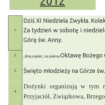
2012
Dziś XI Niedziela Zwykła. Kol
Za tydzień w sobotę i niedzie
1.
Górę św. Anny.
Oktawę Bożego C
2.
„Bóg zapłać„ za piękną
Święto młodzieży na Górze św.
3.
Dożynki organizują w tym ro
4.
Przyjaciół, Związkowa, Brzeg