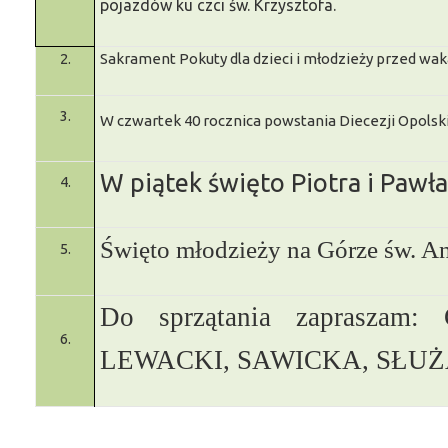
pojazdów ku czci św. Krzysztofa.
2.
Sakrament Pokuty dla dzieci i młodzieży przed wak
3.
W czwartek 40 rocznica powstania Diecezji Opolski
W piątek święto Piotra i Pawła
4.
Święto młodzieży na Górze św. An
5.
Do sprzątania zaprasz
6.
LEWACKI, SAWICKA, SŁUŻ