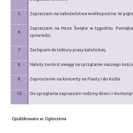
5.
Zapraszam na nabożeństwa wielkopostne.
W piąte
Zapraszam na Msze Święte w tygodniu. Pamięta
6.
spowiedzi.
7.
Zachęcam do lektury prasy katolickiej.
8.
Należy zwrócić uwagę na sprzątanie naszego kościo
9.
Zaproszenie na koncerty na Piasty i do Koźla.
10.
Do sprzątania zapraszam rodziny dzieci I-komunijn
Opublikowano w:
Ogłoszenia