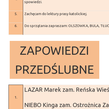
spowiedzi.
5.
Zachęcam do lektury prasy katolickiej.
6.
Do sprzątania zapraszam: OLSZOWKA, BULA, TŁU
ZAPOWIEDZI
PRZEDŚLUBNE
LAZAR Marek
zam. Reńska Wie
1.
NIEBO Kinga
zam. Ostrożnica
Za