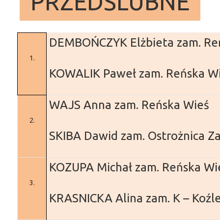
PRZEDŚLUBNE
DEMBOŃCZYK Elżbieta
zam. Re
1.
KOWALIK Paweł
zam. Reńska W
WAJS Anna
zam. Reńska Wieś
2.
SKIBA Dawid
zam. Ostrożnica
Za
KOZUPA Michał
zam. Reńska Wi
3.
KRASNICKA Alina
zam. K – Koźl