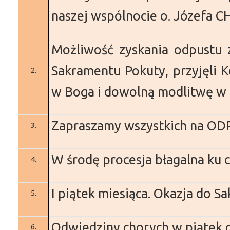
naszej wspólnocie o. Józefa C
Możliwość zyskania odpustu z
Sakramentu Pokuty, przyjęli 
2.
w Boga i dowolną modlitwę w i
Zapraszamy wszystkich na 
3.
W środę procesja błagalna ku c
4.
I piątek miesiąca. Okazja do S
5.
Odwiedziny chorych w piątek o
6.