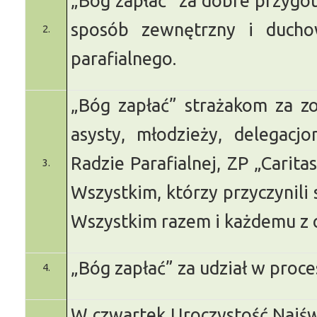
„Bóg zapłać” za dobre przygo
sposób zewnętrzny i ducho
2.
parafialnego.
„Bóg zapłać” strażakom za zo
asysty, młodzieży, delegacj
Radzie Parafialnej, ZP „Carita
3.
Wszystkim, którzy przyczynili 
Wszystkim razem i każdemu z 
„Bóg zapłać” za udział w proce
4.
W czwartek Uroczystość Najświę