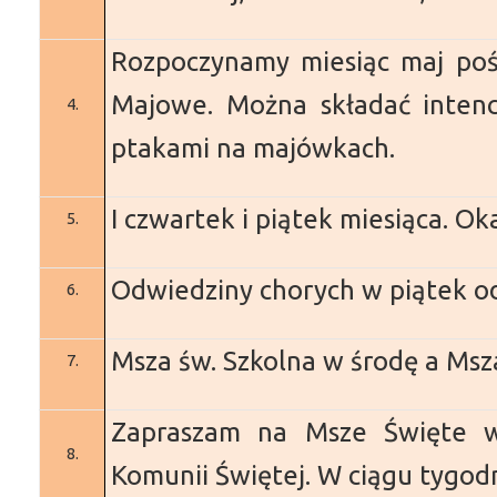
Rozpoczynamy miesiąc maj po
Majowe.
Można składać intenc
4.
ptakami na majówkach.
I czwartek i piątek miesiąca. O
5.
Odwiedziny chorych w piątek od
6.
Msza św. Szkolna w środę a Msz
7.
Zapraszam na Msze Święte w
8.
Komunii Świętej.
W ciągu tygodn