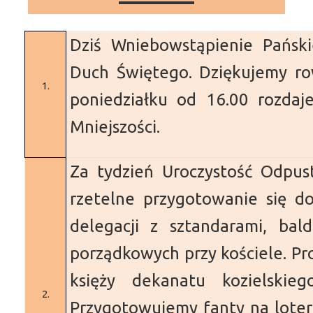
Dziś Wniebowstąpienie Pańskie
Duch Świętego. Dziękujemy ro
1.
poniedziałku od 16.00 rozda
Mniejszości.
Za tydzień Uroczystość Odpus
rzetelne przygotowanie się do
delegacji z sztandarami, bal
porządkowych przy kościele. Pr
księży dekanatu kozielskie
2.
Przygotowujemy fanty na loteri