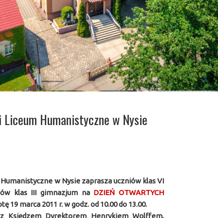
i Liceum Humanistyczne w Nysie
 Humanistyczne w Nysie zaprasza uczniów klas VI
iów klas III gimnazjum na
DZIEŃ OTWARTYCH
tę 19 marca 2011 r. w godz. od 10.00 do 13.00.
e z Księdzem Dyrektorem Henrykiem Wolffem,