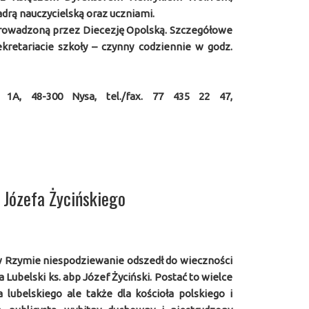
adrą nauczycielską oraz uczniami.
 prowadzoną przez Diecezję Opolską. Szczegółowe
retariacie szkoły – czynny codziennie w godz.
a 1A, 48-300 Nysa, tel./fax. 77 435 22 47,
 Józefa Życińskiego
w
Rzymie niespodziewanie odszedł do wieczności
 Lubelski ks. abp Józef Życiński. Postać to wielce
a lubelskiego ale także dla kościoła polskiego i