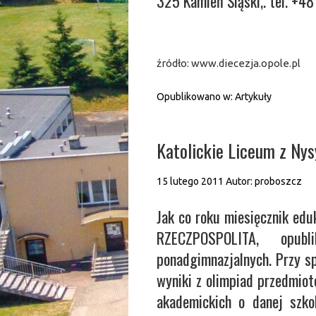
325 Kamień Śląski,. tel. +48
źródło: www.diecezja.opole.pl
Opublikowano w:
Artykuły
Katolickie Liceum z Ny
15 lutego 2011
Autor:
proboszcz
Jak co roku miesięcznik ed
RZECZPOSPOLITA, opubl
ponadgimnazjalnych. Przy s
wyniki z olimpiad przedmiot
akademickich o danej szko