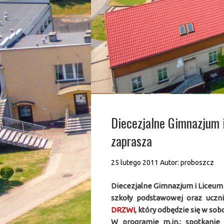
Diecezjalne Gimnazjum 
zaprasza
25 lutego 2011
Autor:
proboszcz
Diecezjalne Gimnazjum i Liceum
szkoły podstawowej oraz uczn
DRZWI
, który odbędzie się w sobo
W programie m.in.: spotkani