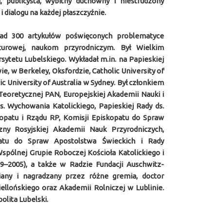
og, publicysta, wybitny duchowny i niestrudzony
i dialogu na każdej płaszczyźnie.
ad 300 artykułów poświęconych problematyce
kulturowej, naukom przyrodniczym. Był Wielkim
ytetu Lubelskiego. Wykładał m.in. na Papieskiej
, w Berkeley, Oksfordzie, Catholic University of
 University of Australia w Sydney. Był członkiem
 Teoretycznej PAN, Europejskiej Akademii Nauki i
s. Wychowania Katolickiego, Papieskiej Rady ds.
kopatu i Rządu RP, Komisji Episkopatu do Spraw
zny Rosyjskiej Akademii Nauk Przyrodniczych,
atu do Spraw Apostolstwa Świeckich i Rady
spólnej Grupie Roboczej Kościoła Katolickiego i
9–2005), a także w Radzie Fundacji Auschwitz-
iany i nagradzany przez różne gremia, doctor
ellońskiego oraz Akademii Rolniczej w Lublinie.
olita Lubelski.