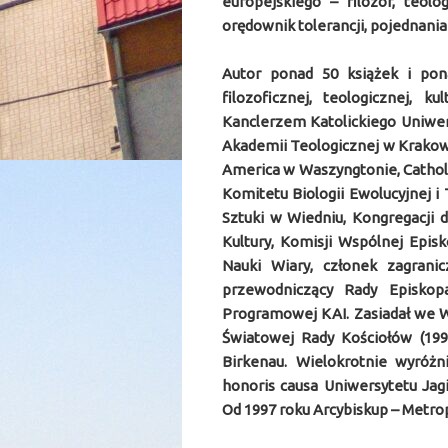
europejskiego –
filozof, teol
orędownik tolerancji, pojednania 
Autor ponad 50 książek i pon
filozoficznej, teologicznej, 
Kanclerzem Katolickiego Uniwers
Akademii Teologicznej w Krakowie
America w Waszyngtonie, Catholic
Komitetu Biologii Ewolucyjnej i
Sztuki w Wiedniu, Kongregacji d
Kultury, Komisji Wspólnej Epis
Nauki Wiary, członek zagranic
przewodniczący Rady Episkop
Programowej KAI. Zasiadał we W
Światowej Rady Kościołów (199
Birkenau. Wielokrotnie wyróżn
honoris causa Uniwersytetu Jagi
Od 1997 roku Arcybiskup – Metrop