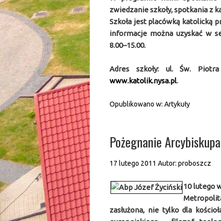
zwiedzanie szkoły, spotkania z k
Szkoła jest placówką katolicką
informacje można uzyskać w sek
8.00–15.00.
Adres szkoły: ul. Św. Piotr
www.katolik.nysa.pl
.
Opublikowano w:
Artykuły
Pożegnanie Arcybiskupa
17 lutego 2011
Autor:
proboszcz
10 lutego 
Metropolita
zasłużona, nie tylko dla kościoł