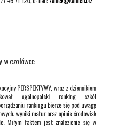
 77 46 71 120, e-mail:
zamek@kamien.biz
sy w czołówce
ukacyjny PERSPEKTYWY, wraz z dziennikiem
ikował ogólnopolski ranking szkół
porządzaniu rankingu bierze się pod uwagę
owych, wyniki matur oraz opinie środowisk
le. Miłym faktem jest znalezienie się w