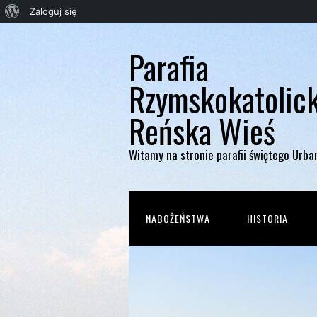
O
Zaloguj się
WordPressie
Parafia
Rzymskokatolic
Reńska Wieś
Witamy na stronie parafii świętego Urba
NABOŻEŃSTWA
HISTORIA