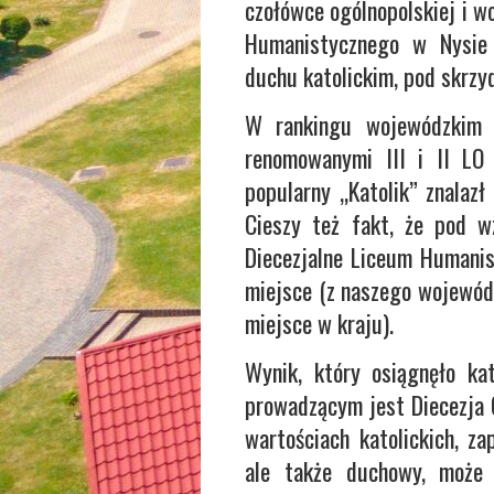
czołówce ogólnopolskiej i w
Humanistycznego w Nysie 
duchu katolickim, pod skrzyd
W rankingu wojewódzkim s
renomowanymi III i II LO
popularny „Katolik”
znalazł
Cieszy też fakt, że pod 
Diecezjalne Liceum Humanis
miejsce (z naszego wojewódz
miejsce w kraju).
Wynik, który osiągnęło ka
prowadzącym jest Diecezja 
wartościach katolickich, za
ale także duchowy, może