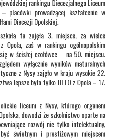
ojewódzkiej rankingu Diecezjalnego Liceum
– placówki prowadzącej kształcenie w
łami Diecezji Opolskiej.
zkoła ta zajęła 3. miejsce, za wielce
 z Opola, zaś w rankingu ogólnopolskim
 się w ścisłej czołówce – na 50. miejscu.
względem wyłącznie wyników maturalnych
tyczne z Nysy zajęło w kraju wysokie 22.
twa lepsze było tylko III LO z Opola – 17.
tolickie liceum z Nysy, którego organem
Opolska, dowodzi że szkolnictwo oparte na
pewniające rozwój nie tylko intelektualny,
 być świetnym i prestiżowym miejscem