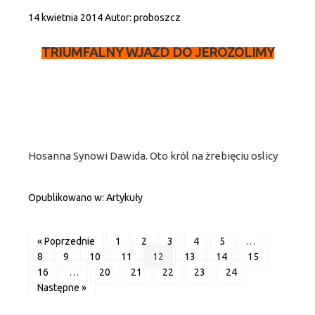
14 kwietnia 2014
Autor:
proboszcz
TRIUMFALNY WJAZD DO JEROZOLIMY
Hosanna Synowi Dawida. Oto król na żrebięciu oslicy
Opublikowano w:
Artykuły
« Poprzednie
1
2
3
4
5
…
8
9
10
11
12
13
14
15
16
…
20
21
22
23
24
Następne »