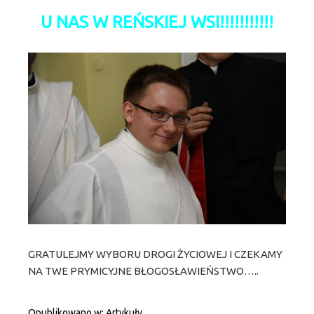
U NAS W REŃSKIEJ WSI!!!!!!!!!!!
GRATULEJMY WYBORU DROGI ŻYCIOWEJ I CZEKAMY
NA TWE PRYMICYJNE BŁOGOSŁAWIEŃSTWO…..
Opublikowano w:
Artykuły